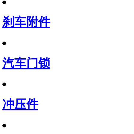
刹车附件
汽车门锁
冲压件