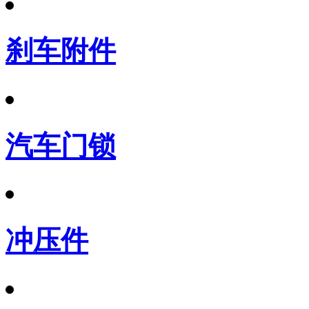
刹车附件
汽车门锁
冲压件